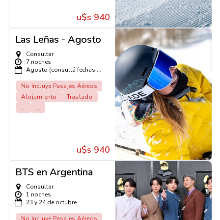
u$s 940
Las Leñas - Agosto
Consultar
7 noches
Agosto (consultá fechas ...
No Incluye Pasajes Aéreos
Alojamiento
Traslado
...
...
u$s 940
BTS en Argentina
Consultar
1 noches
23 y 24 de octubre
No Incluye Pasajes Aéreos