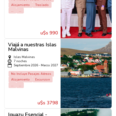
Alojamiento
Traslado
...
...
u$s 990
Viajá a nuestras Islas
Malvinas
Islas Malvinas
7 noches
Septiembre 2026 - Marzo 2027
No Incluye Pasajes Aéreos
Alojamiento
Excursion
...
...
u$s 3798
Iguazu Esencial -